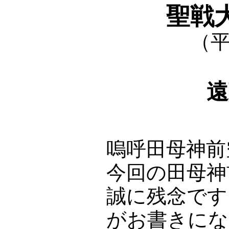
聖戦
（平
遠
嗚呼田母神前
今回の田母神
誠に残念です
がお書きにな