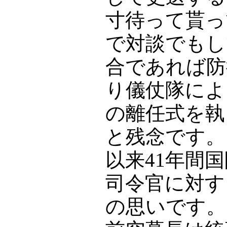
寸待って貰っ
で対談でもし
合であれば防
り儀仗隊によ
の離任式を執
と残念です。
以来41年間
司令官に対す
の思いです。