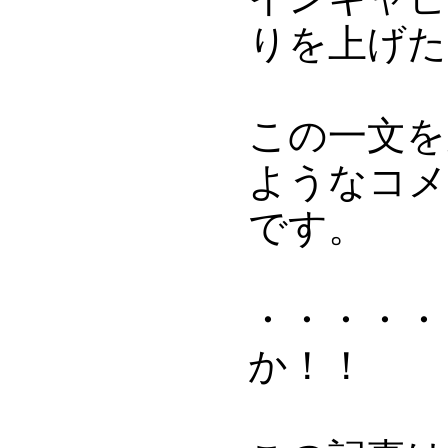
りを上げた
この一文を
ようなコメ
です。
・・・・・
か！！