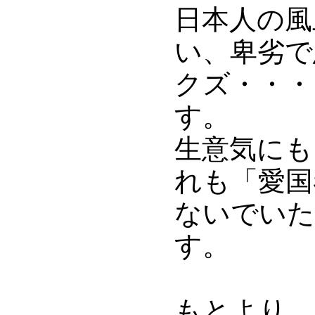
日本人の風
い、卑劣で
クズ・・・
す。
生意気にも
れも「愛国
ないでいた
す。
もとより、