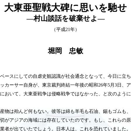
大東亜聖戦大碑に思いを馳せ
―村山談話を破棄せよ―
（平成21年）
堀岡 忠敏
ベースにしての自虐史観認識が社会通念となって、今日に立ち
ッカーサー自身が、東京裁判終結一年後の昭和26年5月3日、
において、大東亜戦争は侵略戦争ではなかった、と次のように
産物は殆んど何もない。彼等は綿も羊毛も石油、錫もゴムも、
切がアジアの海域には存在していたのです。もし、これらの原
業者が出ていたでしょう。日本人は、これを恐れていました。