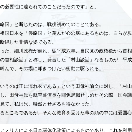
の必要性に迫られてのことだったのです」と。
略国」と断じたのは、戦後初めてのことである。
祖国日本を「侵略国」と蔑んだ心の底にあるものは、自らが歩
断絶した非情な姿である。
った。細川政権が倒れ、翌平成六年、自民党の政権欲から首相
の首相談話」と称し、発言した「村山談話」なるものが、平成
叫んで、その場に叩きつけたい衝動に駆られる。
いうのは正に濡れ衣である」という田母神論文に対し、「村山
し、田母神氏を航空幕僚長を罷免退職せしめたその際、国会議
見て、私は只、唖然とせざるを得なかった。
るところであるが、そんな教育を受けた輩の頭の中には愛国心
アメリカによる日本弱体化政策によるものであり、これを利用