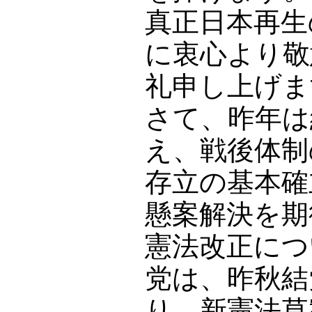
真正日本再生
に衷心より敬
礼申し上げま
さて、昨年は
え、戦後体制
存立の基本確
懸案解決を期
憲法改正につ
党は、昨秋結
り、新憲法草