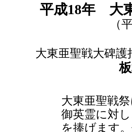
平成18年 大
（平
大東亜聖戦大碑護
板
大東亜聖戦祭
御英霊に対し
を捧げます。