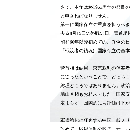
さて、本年は終戦65周年の節目
と申さねばなりません。
第一に国家存立の重責を担うべき
去る8月15日の終戦の日、菅首
昭和60年以降初めての、異例の
「戦没者の鎮魂は国家存立の基本
菅首相は結局、東京裁判の信奉者
に従ったということで、どっちも
総理どころではありません。政治
鳩山首相もお粗末でした。国家安
定まらず、国際的にも評価は下が
軍備強化に狂奔する中国、核ミサ
改めて、戦後体制の脱皮、新しい