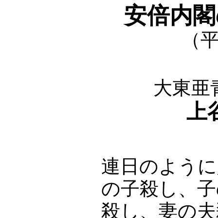
安倍内閣
（平
大東亜
上
連日のように
の子殺し、子
殺し、妻の夫