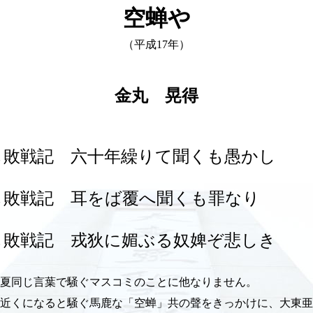
空蝉や
（平成17年）
金丸 晃得
し敗戦記 六十年繰りて聞くも愚かし
し敗戦記 耳をば覆へ聞くも罪なり
し敗戦記 戎狄に媚ぶる奴婢ぞ悲しき
夏同じ言葉で騒ぐマスコミのことに他なりません。
近くになると騒ぐ馬鹿な「空蝉」共の聲をきっかけに、大東亜