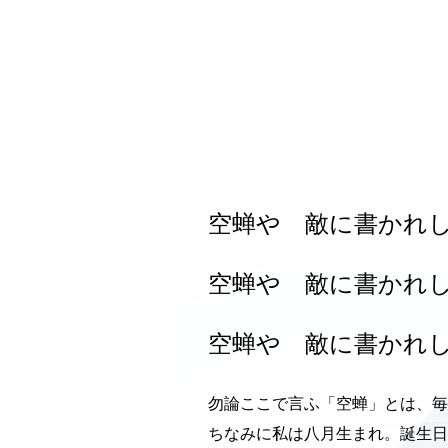
空蝉や 敵に書かれ
空蝉や 敵に書かれ
空蝉や 敵に書かれ
勿論ここで言ふ「空蝉」とは、毎
ちなみに私は八月生まれ。誕生日