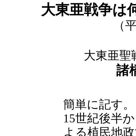
大東亜戦争は
（平
大東亜聖
諸
簡単に記す。
15世紀後半
よる植民地政