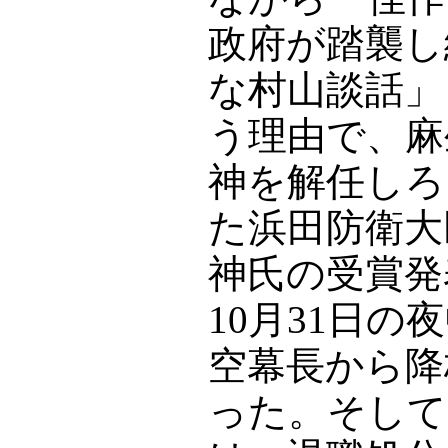
政府が踏襲し
な村山談話」
う理由で、麻
神を解任しろ
た浜田防衛大
神氏の受賞発
10月31日
空幕長から降
った。そして