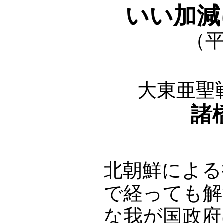
いい加減
（平
大東亜聖
諸
北朝鮮による
で経っても解
な我が国政府