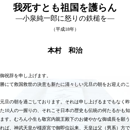
我死すとも祖国を護らん
―小泉純一郎に怒りの鉄槌を―
（平成18年）
本村 和治
の御祝辞を申し上げます。
勝にて救国救世の決意も新たに清々しい元旦の朝をお迎えのこ
元旦の朝を過ごしております。それは申し上げるまでもなく昨
った10人の一握りの、それこそ日本の歴史も伝統の何たるかも
ます。むろん小生も敬宮内親王殿下のお健やかな御成長を願う
れば、神武天皇が橿原宮で御即位以来、天皇は父（男系）方で今