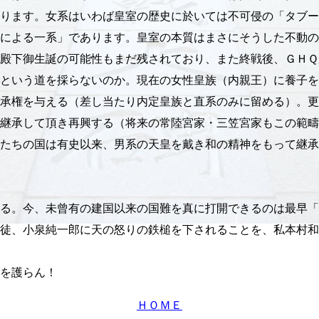
ります。女系はいわば皇室の歴史に於いては不可侵の「タブー
による一系」であります。皇室の本質はまさにそうした不動の
殿下御生誕の可能性もまだ残されており、また終戦後、ＧＨＱ
という道を採らないのか。現在の女性皇族（内親王）に養子を
承権を与える（差し当たり内定皇族と直系のみに留める）。更
継承して頂き再興する（将来の常陸宮家・三笠宮家もこの範疇
たちの国は有史以来、男系の天皇を戴き和の精神をもって継承
る。今、未曾有の建国以来の国難を真に打開できるのは最早「
徒、小泉純一郎に天の怒りの鉄槌を下されることを、私本村和
を護らん！
ＨＯＭＥ