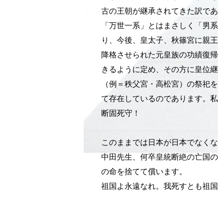
古の王朝が継承されてきた訳であ
「万世一系」とはまさしく「男系
り、今後、皇太子、秋篠宮に親王
降格させられた元皇族の功績復帰
きるように定め、その方に皇位継
（例＝秩父宮・高松宮）の祭祀を
て存在しているのであります。私
断固死守！
このままでは日本が日本でなくな
中田先生、何卒皇統断絶の亡国の
の命を捨てて償います。
祖国よ永遠なれ。我死すとも祖国