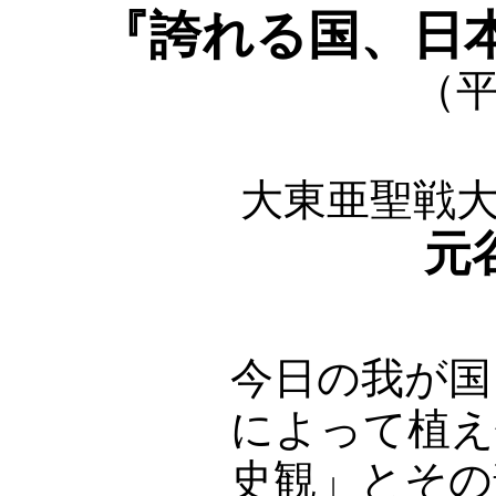
『誇れる国、日
（平
大東亜聖戦
元
今日の我が国
によって植え
史観」とその