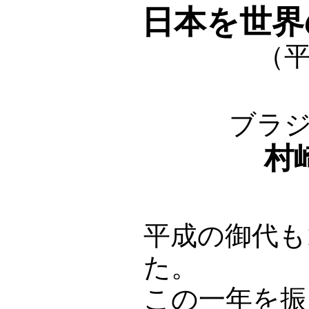
日本を世界
（平
ブラ
村
平成の御代も
た。
この一年を振