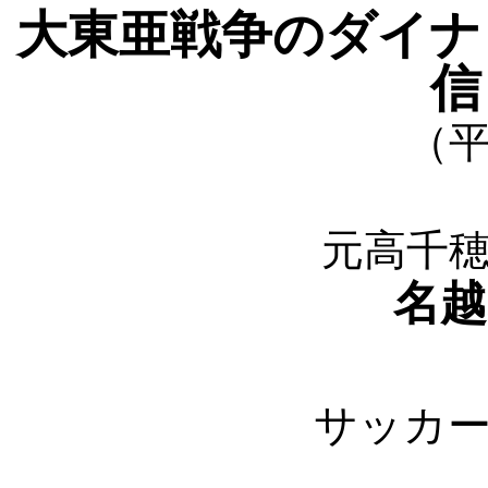
大東亜戦争のダイナ
信
（平
元高千
名越
サッカ