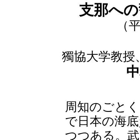
支那への
（平
獨協大学教授
中
周知のごとく
で日本の海底
つつある。武