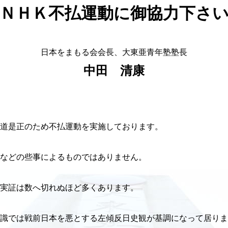
ＮＨＫ不払運動に御協力下さ
日本をまもる会会長、大東亜青年塾塾長
中田 清康
道是正のため不払運動を実施しております。
などの些事によるものではありません。
実証は数へ切れぬほど多くあります。
識では戦前日本を悪とする左傾反日史観が基調になって居りま