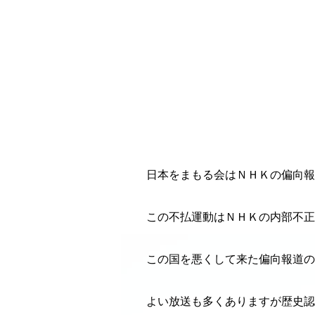
日本をまもる会はＮＨＫの偏向報
この不払運動はＮＨＫの内部不正
この国を悪くして来た偏向報道の
よい放送も多くありますが歴史認