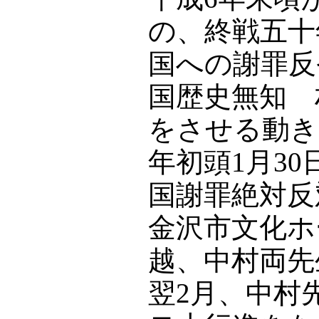
の、終戦五十
国への謝罪反
国歴史無知 
をさせる動き
年初頭1月3
国謝罪絶対反
金沢市文化ホ
越、中村両先
翌2月、中村