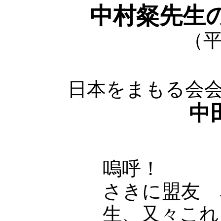
中村粲先生
（平
日本をまもる会
中
嗚呼！
さきに盟友 
生、又々こ