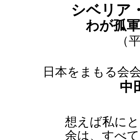
シベリア
わが孤軍
（平
日本をまもる会
中
想えば私にと
余は、すべて