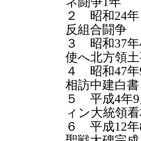
ネ闘争1年
２ 昭和2
反組合闘争
３ 昭和37年
使へ北方領土
４ 昭和47年
相訪中建白書
５ 平成4
ィン大統領看
６ 平成12
聖戦大碑完成