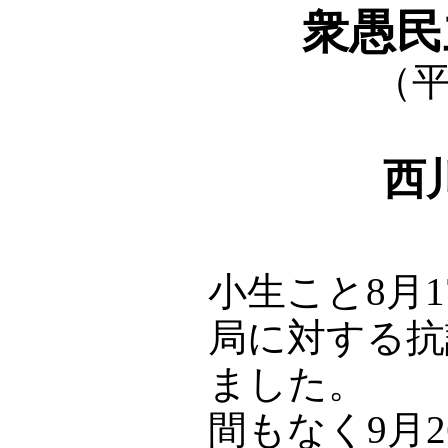
衆愚民
（平
西
小生こと8月
局に対する抗
ました。
間もなく9月