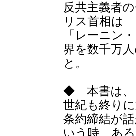
反共主義者の
リス首相は
「レーニン・
界を数千万人
と。
◆ 本書は、「
世紀も終りに
条約締結が話
いう時、あろ