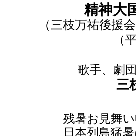
精神大
（三枝万祐後援会
（平
歌手、劇
三
残暑お見舞い
日本列島猛暑