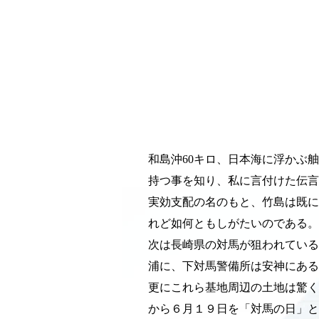
和島沖60キロ、日本海に浮かぶ
持つ事を知り、私に言付けた伝言
実効支配の名のもと、竹島は既に
れど如何ともしがたいのである。
次は長崎県の対馬が狙われている
浦に、下対馬警備所は安神にある
更にこれら基地周辺の土地は驚く
から６月１９日を「対馬の日」と