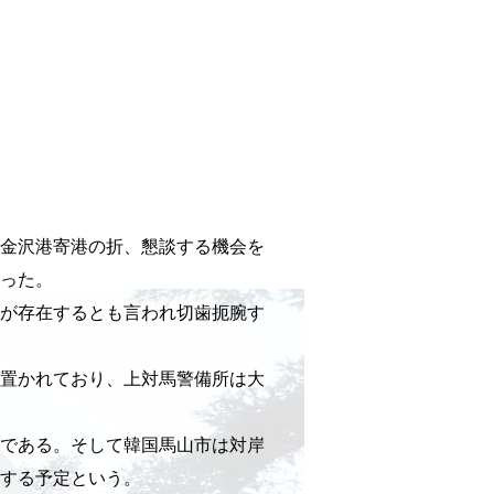
が金沢港寄港の折、懇談する機会を
った。
が存在するとも言われ切歯扼腕す
置かれており、上対馬警備所は大
である。そして韓国馬山市は対岸
する予定という。