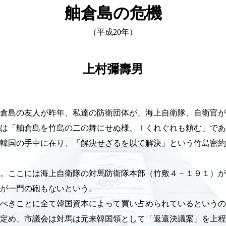
舳倉島の危機
（平成20年）
上村彌壽男
舳倉島の友人が昨年、私達の防衛団体が、海上自衛隊、自衛官
は「舳倉島を竹島の二の舞にせぬ様、ｌくれぐれも頼む」であ
韓国の手中に在り、「解決せざるを以て解決」という竹島密約
。ここには海上自衛隊の対馬防衛隊本部（竹敷４－１９１）が
が一門の砲もないという。
べきことに全て韓国資本によって買い占められているというの
定め、市議会は対馬は元来韓国領として「返還決議案」を上程