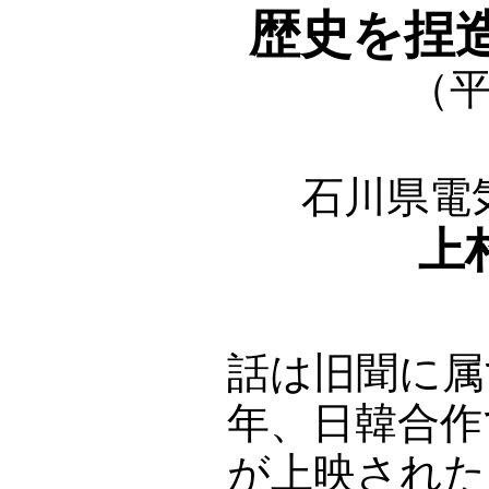
歴史を捏
（平
石川県電
上
話は旧聞に属
年、日韓合作
が上映された