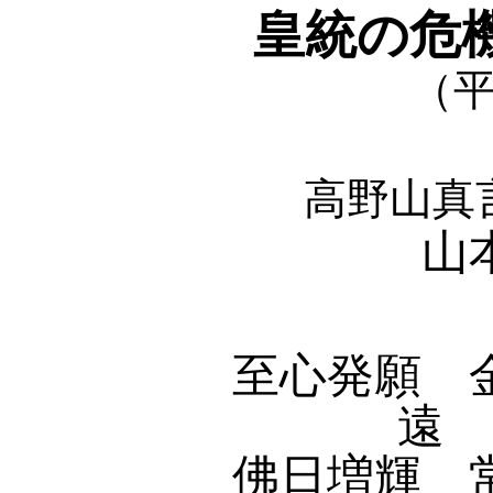
皇統の危
（平
高野山真
山
至心発願 
遠 
佛日増輝 